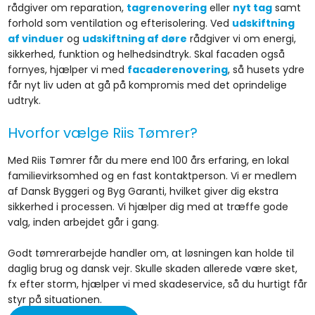
rådgiver om reparation,
tagrenovering
eller
nyt tag
samt
forhold som ventilation og efterisolering. Ved
udskiftning
af vinduer
og
udskiftning af døre
rådgiver vi om energi,
sikkerhed, funktion og helhedsindtryk. Skal facaden også
fornyes, hjælper vi med
facaderenovering
, så husets ydre
får nyt liv uden at gå på kompromis med det oprindelige
udtryk.
Hvorfor vælge Riis Tømrer?
Med Riis Tømrer får du mere end 100 års erfaring, en lokal
familievirksomhed og en fast kontaktperson. Vi er medlem
af Dansk Byggeri og Byg Garanti, hvilket giver dig ekstra
sikkerhed i processen. Vi hjælper dig med at træffe gode
valg, inden arbejdet går i gang.
Godt tømrerarbejde handler om, at løsningen kan holde til
daglig brug og dansk vejr. Skulle skaden allerede være sket,
fx efter storm, hjælper vi med skadeservice, så du hurtigt får
styr på situationen.​