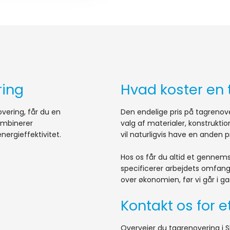
ring
Hvad koster en
vering, får du en
Den endelige pris på tagrenove
ombinerer
valg af materialer, konstrukt
ergieffektivitet.
vil naturligvis have en anden 
Hos os får du altid et gennems
specificerer arbejdets omfang
over økonomien, før vi går i ga
Kontakt os for e
Overvejer du tagrenovering i Skan