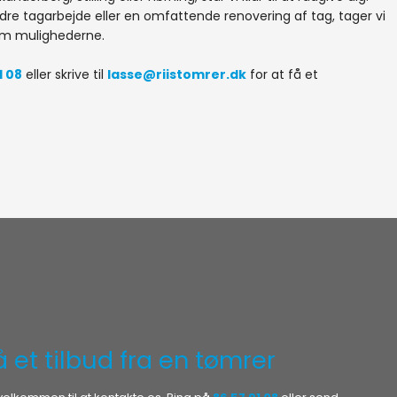
re tagarbejde eller en omfattende renovering af tag, tager vi
om mulighederne.
1 08
eller skrive til
lasse@riistomrer.dk
for at få et
å et tilbud fra en tømrer