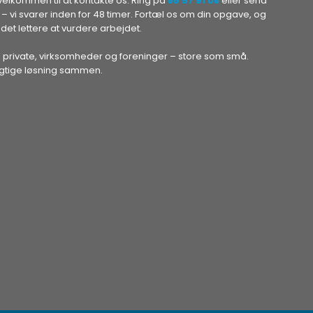
 velkommen til at kontakte os.
Ring på
86 57 91 08
eller send
– vi svarer inden for 48 timer. Fortæl os om din opgave, og
 det lettere at vurdere arbejdet.
 private, virksomheder og foreninger – store som små.
igtige løsning sammen.​