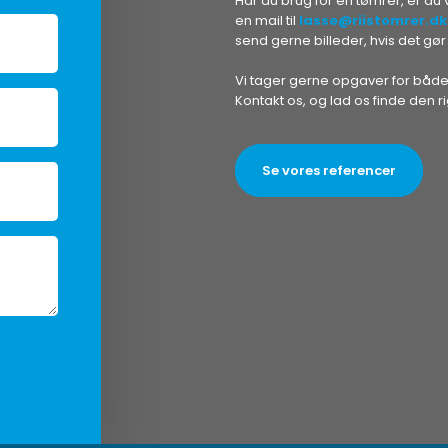
Har du brug for en tømrer, er du
en mail til
lasse@riistomrer.dk
send gerne billeder, hvis det gør
Vi tager gerne opgaver for både
Kontakt os, og lad os finde den r
Se vores referencer