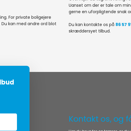
Uanset om der er tale om mind
gerne en uforpligtende snak 
ng. For private boligejere
r. Du kan med andre ord blot
Du kan kontakte os på
86 57 9
skræddersyet tilbud.
ilbud
Kontakt os, og f