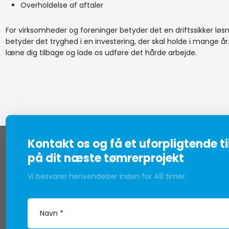
​Overholdelse af aftaler
For virksomheder og foreninger betyder det en driftssikker løsni
betyder det tryghed i en investering, der skal holde i mange å
læne dig tilbage og lade os udføre det hårde arbejde.
Kontakt os og få et uforpligtende t
på dit næste tømrerprojekt
Vi besvarer henvendelser inden for 48 timer.