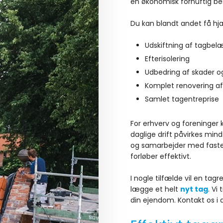
en økonomisk fornuftig bes
Du kan blandt andet få hjæl
​Udskiftning af tagbe
​Efterisolering
​Udbedring af skader 
​Komplet renovering af
​Samlet tagentreprise
​For erhverv og foreninge
daglige drift påvirkes mind
og samarbejder med faste
forløber effektivt.
I nogle tilfælde vil en ta
lægge et helt
nyt tag
. Vi
din ejendom. Kontakt os i d