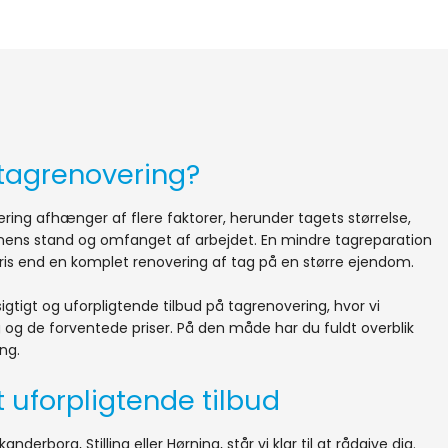
 tagrenovering?
ring afhænger af flere faktorer, herunder tagets størrelse,
ionens stand og omfanget af arbejdet. En mindre tagreparation
pris end en komplet renovering af tag på en større ejendom.
igtigt og uforpligtende tilbud på tagrenovering, hvor vi
 og de forventede priser. På den måde har du fuldt overblik
ng.
t uforpligtende tilbud
derborg, Stilling eller Hørning, står vi klar til at rådgive dig.