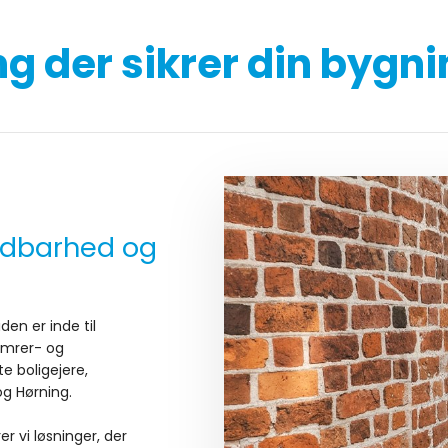
g der sikrer din bygni
ldbarhed og
den er inde til
Tømrer- og
e boligejere,
og Hørning.
r vi løsninger, der