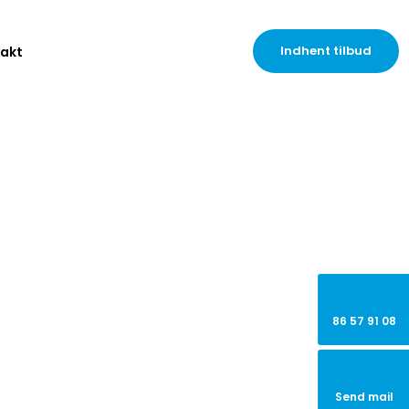
Indhent tilbud
akt
86 57 91 08
Send mail