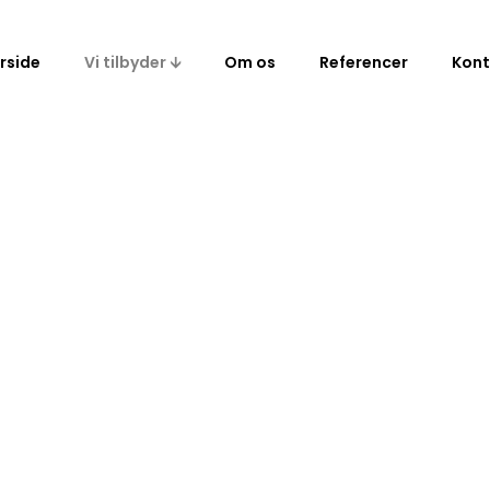
rside
Vi tilbyder 🡫
Om os
Referencer
Kont