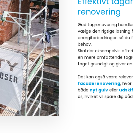
Effektivt taga
renovering
God tagrenovering handler
vælge den rigtige løsning 
energiforbedringer, så du f
behov.
Skal der eksempelvis efter
en mere omfattende tagre
taget grundigt og giver en
Det kan også være relevan
facaderenovering
, hvo
både
nyt gulv
eller
udski
os, hvilket vil spare dig b