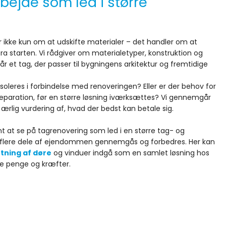
rbejde som led i større
 ikke kun om at udskifte materialer – det handler om at
fra starten. Vi rådgiver om materialetyper, konstruktion og
år et tag, der passer til bygningens arkitektur og fremtidige
isoleres i forbindelse med renoveringen? Eller er der behov for
paration, før en større løsning iværksættes? Vi gennemgår
 ærlig vurdering af, hvad der bedst kan betale sig.
t at se på tagrenovering som led i en større tag- og
r flere dele af ejendommen gennemgås og forbedres. Her kan
ftning af døre
og vinduer indgå som en samlet løsning hos
åde penge og kræfter.