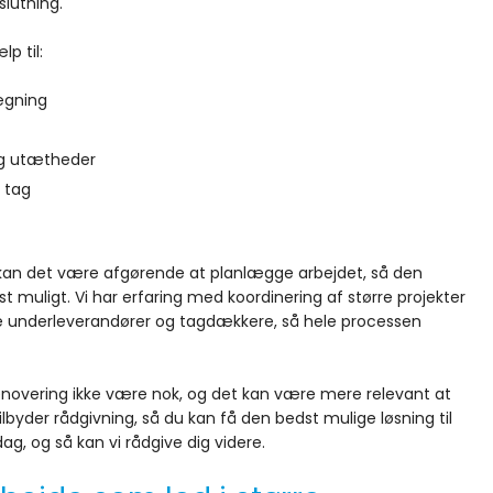
lutning.
p til:
lægning
og utætheder
 tag
r kan det være afgørende at planlægge arbejdet, så den
st muligt. Vi har erfaring med koordinering af større projekter
 underleverandører og tagdækkere, så hele processen
grenovering ikke være nok, og det kan være mere relevant at
 tilbyder rådgivning, så du kan få den bedst mulige løsning til
ag, og så kan vi rådgive dig videre.