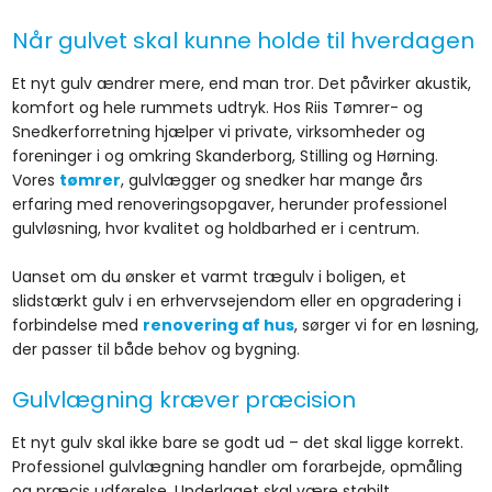
Når gulvet skal kunne holde til hverdagen
Et nyt gulv ændrer mere, end man tror. Det påvirker akustik,
komfort og hele rummets udtryk. Hos Riis Tømrer- og
Snedkerforretning hjælper vi private, virksomheder og
foreninger i og omkring Skanderborg, Stilling og Hørning.
Vores
tømrer
, gulvlægger og snedker har mange års
erfaring med renoveringsopgaver, herunder professionel
gulvløsning, hvor kvalitet og holdbarhed er i centrum.
Uanset om du ønsker et varmt trægulv i boligen, et
slidstærkt gulv i en erhvervsejendom eller en opgradering i
forbindelse med
renovering af hus
, sørger vi for en løsning,
der passer til både behov og bygning.
Gulvlægning kræver præcision
Et nyt gulv skal ikke bare se godt ud – det skal ligge korrekt.
Professionel gulvlægning handler om forarbejde, opmåling
og præcis udførelse. Underlaget skal være stabilt,