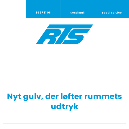
86 57 91 08
Send mail
Bestil service
Nyt gulv, der løfter rummets
udtryk