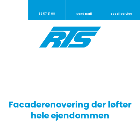
86 57 91 08
Send mail
Bestil service
Facaderenovering der løfter
hele ejendommen