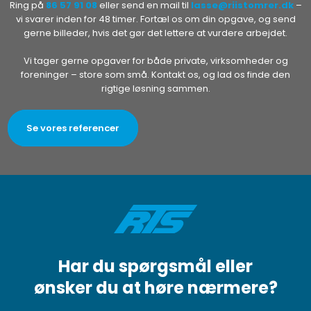
Ring på
86 57 91 08
eller send en mail til
lasse@riistomrer.dk
–
vi svarer inden for 48 timer. Fortæl os om din opgave, og send
gerne billeder, hvis det gør det lettere at vurdere arbejdet.
Vi tager gerne opgaver for både private, virksomheder og
foreninger – store som små. Kontakt os, og lad os finde den
rigtige løsning sammen.​
Se vores referencer
Har du spørgsmål eller
​ønsker du at høre nærmere?