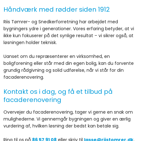
Håndværk med rødder siden 1912
Riis Tømrer- og Snedkerforretning har arbejdet med
bygningers ydre i generationer. Vores erfaring betyder, at vi
ikke kun fokuserer på det synlige resultat – vi sikrer også, at
løsningen holder teknisk.
Uanset om du repræsenterer en virksomhed, en
boligforening eller står med din egen bolig, kan du forvente
grundig rådgivning og solid udførelse, når vi står for din
facaderenovering.
Kontakt os i dag, og få et tilbud på
facaderenovering
Overvejer du facaderenovering, tager vi gerne en snak om
mulighederne. Vi gennemgår bygningen og giver en ærlig
vurdering af, hvilken løsning der bedst kan betale sig.
Ring til os på
86 57 91 08
eller skriv til
lasse@riistomrer.dk
,