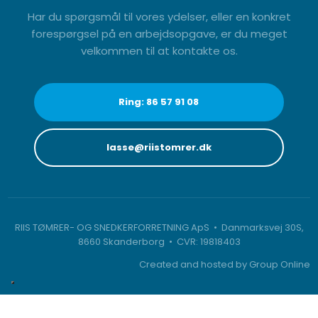
​Har du spørgsmål til vores ydelser, eller en konkret
forespørgsel på en arbejdsopgave, er du meget
velkommen til at kontakte os.
Ring: 86 57 91 08
lasse@riistomrer.dk
RIIS TØMRER- OG SNEDKERFORRETNING ApS • Danmarksvej 30S,
8660 Skanderborg • CVR: 19818403
Created and hosted by Group Online